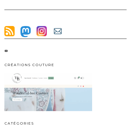
MOTS DOUX DU VENDREDI #1
MOTS DOUX DU VENDREDI #2 – BLOUSE VIKKY
VISITEZ MON E-COMMERCE!
Par ici!