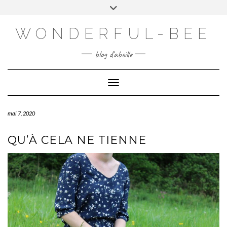
VISITEZ MON E-COMMERCE!
WONDERFUL-BEE
HTTPS://WWW.WONDERFUL-BEE.BE
blog d'abeille
Toggle Navigation
mai 7, 2020
QU’À CELA NE TIENNE