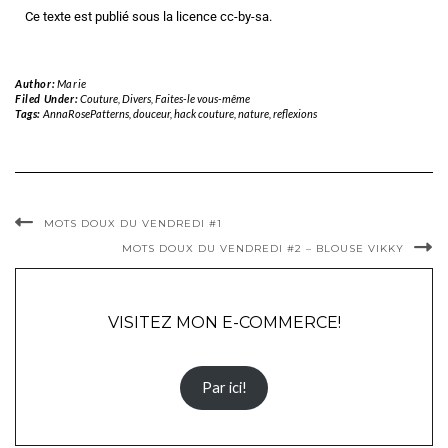
Porte de grange munie d'un cœur
Quand nous nous laissons aller à être, j’ai le sentiment que le champ
des possibles est décuplé, que le moindre détail et la beauté qui nous
entoure nous sautent aux yeux. Bref, que ça vaut la peine :).
Belle fin de semaine et beau week-end,
Marie
Ce texte est publié sous la licence
cc-by-sa
.
Author:
Marie
Filed Under:
Couture
,
Divers
,
Faites-le vous-même
Tags:
AnnaRosePatterns
,
douceur
,
hack couture
,
nature
,
reflexions