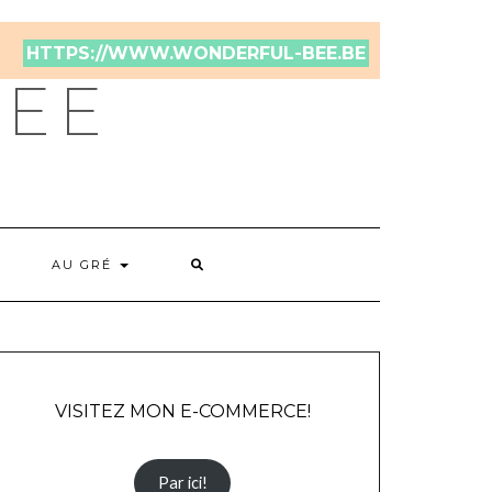
HTTPS://WWW.WONDERFUL-BEE.BE
BEE
AU GRÉ
VISITEZ MON E-COMMERCE!
Par ici!