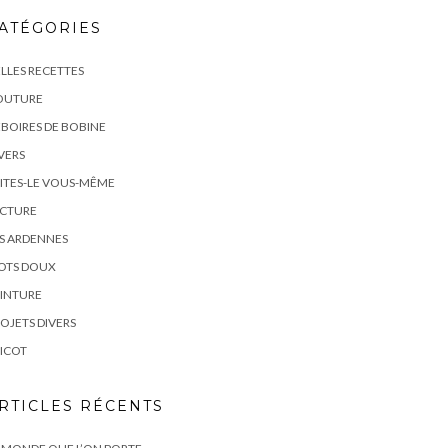
ATÉGORIES
LLES RECETTES
OUTURE
BOIRES DE BOBINE
VERS
ITES-LE VOUS-MÊME
ECTURE
S ARDENNES
OTS DOUX
INTURE
OJETS DIVERS
ICOT
RTICLES RÉCENTS