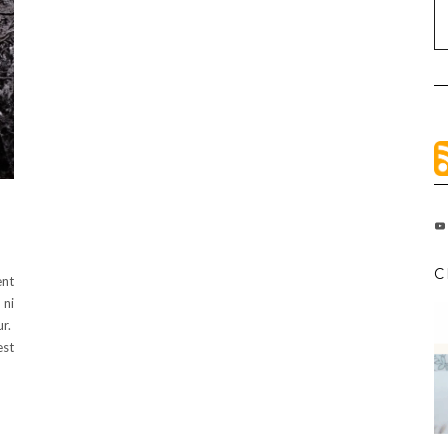
C
ent
 ni
ur.
est