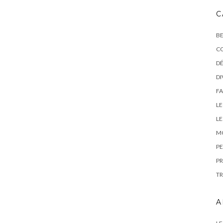
C
BE
C
DÉ
DI
FA
L
LE
M
PE
PR
TR
A