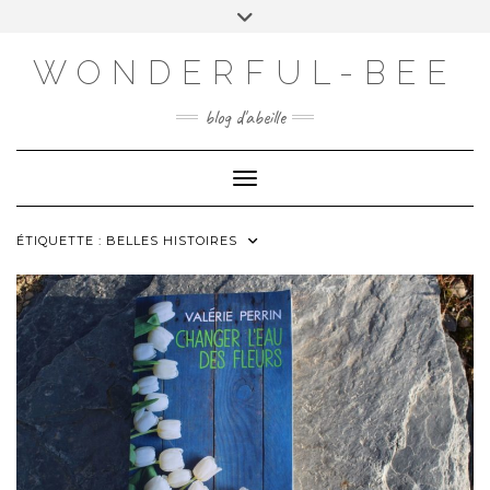
VISITEZ MON E-COMMERCE!
WONDERFUL-BEE
HTTPS://WWW.WONDERFUL-BEE.BE
blog d'abeille
Toggle Navigation
ÉTIQUETTE :
BELLES HISTOIRES